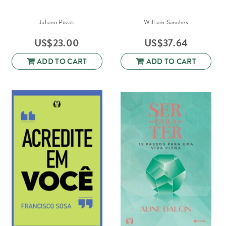
Juliano Pozati
William Sanches
US$
23.00
US$
37.64
ADD TO CART
ADD TO CART