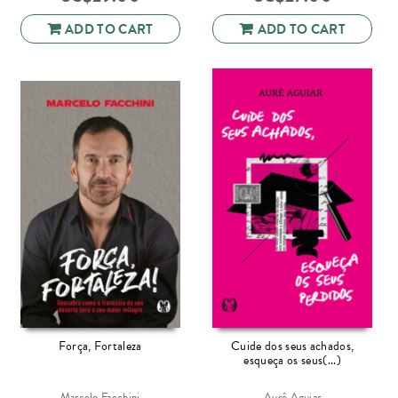
ADD TO CART
ADD TO CART
Força, Fortaleza
Cuide dos seus achados,
esqueça os seus(...)
Marcelo Facchini
Aurê Aguiar