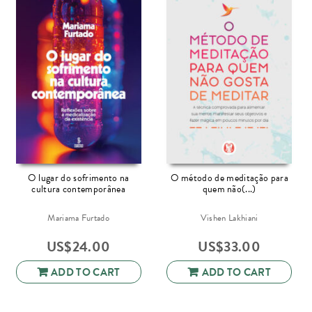
O lugar do sofrimento na
O método de meditação para
cultura contemporânea
quem não(...)
Mariama Furtado
Vishen Lakhiani
US$
24.00
US$
33.00
ADD TO CART
ADD TO CART