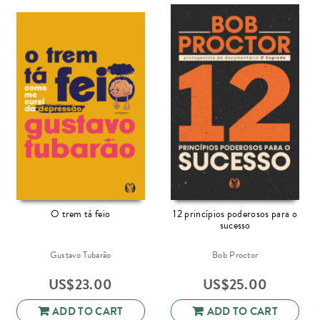
O trem tá feio
12 princípios poderosos para o
sucesso
Gustavo Tubarão
Bob Proctor
US$
23.00
US$
25.00
ADD TO CART
ADD TO CART