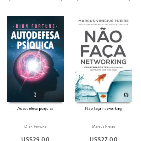
Autodefesa psíquica
Não faça networking
Dion Fortune
Marcus Freire
US$
29.00
US$
27.00