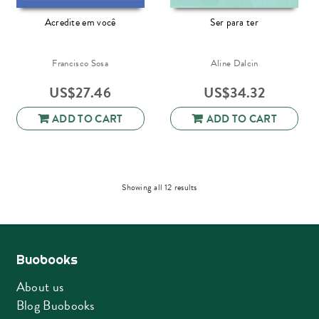
Acredite em você
Ser para ter
Francisco Sosa
Aline Dalcin
US$
27.46
US$
34.32
ADD TO CART
ADD TO CART
Sorted
Showing all 12 results
by
latest
Buobooks
About us
Blog Buobooks