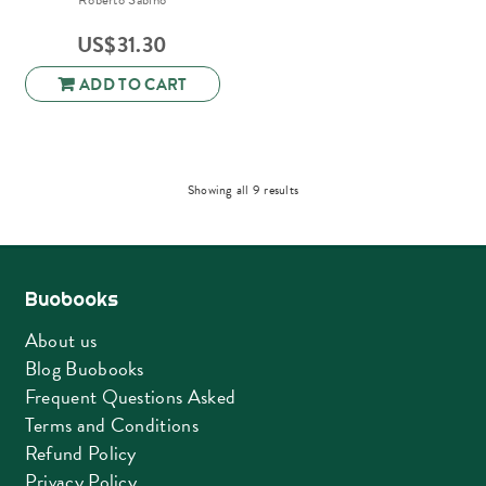
US$
31.30
ADD TO CART
Sorted
Showing all 9 results
by
latest
Buobooks
About us
Blog Buobooks
Frequent Questions Asked
Terms and Conditions
Refund Policy
Privacy Policy