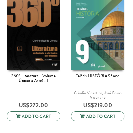
360° Literatura - Volume
Teláris HISTÓRIA 9º ano
Único: a Arte(...)
Cláudio Vicentino, José Bruno
Vicentino
US$
272.00
US$
219.00
ADD TO CART
ADD TO CART