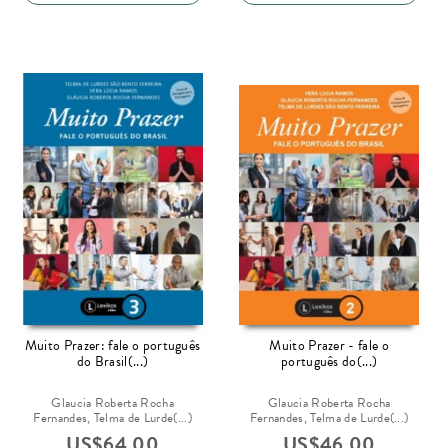
Muito Prazer: fale o português
Muito Prazer - fale o
do Brasil(...)
português do(...)
Glaucia Roberta Rocha
Glaucia Roberta Rocha
Fernandes, Telma de Lurde(...)
Fernandes, Telma de Lurde(...)
US$
64.00
US$
46.00