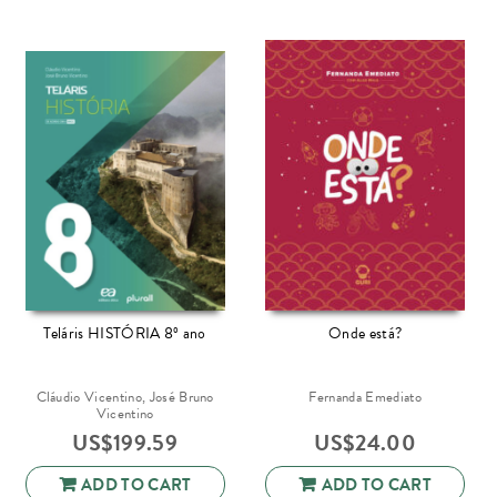
Teláris HISTÓRIA 8º ano
Onde está?
Cláudio Vicentino, José Bruno
Fernanda Emediato
Vicentino
US$
199.59
US$
24.00
ADD TO CART
ADD TO CART