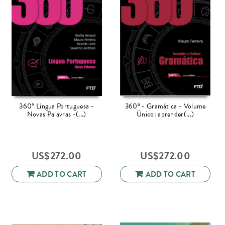
360° Língua Portuguesa -
360º - Gramática - Volume
Novas Palavras -(...)
Único: aprender(...)
US$
272.00
US$
272.00
ADD TO CART
ADD TO CART