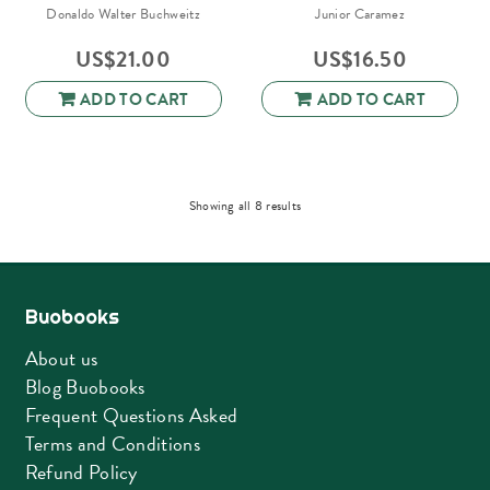
Donaldo Walter Buchweitz
Junior Caramez
US$
21.00
US$
16.50
ADD TO CART
ADD TO CART
Sorted
Showing all 8 results
by
latest
Buobooks
About us
Blog Buobooks
Frequent Questions Asked
Terms and Conditions
Refund Policy