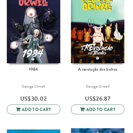
1984
A revolução dos bichos
George Orwell
George Orwell
US$
30.02
US$
26.87
ADD TO CART
ADD TO CART