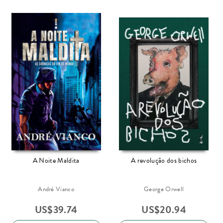
A Noite Maldita
A revolução dos bichos
André Vianco
George Orwell
US$
39.74
US$
20.94