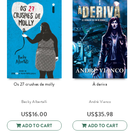
Os 27 crushes de molly
À deriva
Becky Albertalli
André Vianco
US$
16.00
US$
35.98
ADD TO CART
ADD TO CART