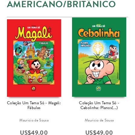
AMERICANO/BRITÂNICO
Coleção Um Tema Só - Magali:
Coleção Um Tema Só -
Fábulas
Cebolinha: Planos(...)
Mauricio de Sousa
Mauricio de Sousa
US$
49.00
US$
49.00