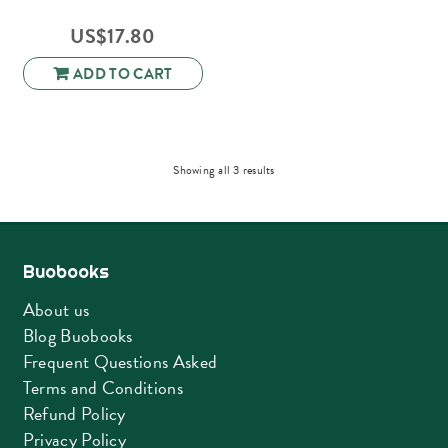
US$
17.80
ADD TO CART
Sorted
Showing all 3 results
by
latest
Buobooks
About us
Blog Buobooks
Frequent Questions Asked
Terms and Conditions
Refund Policy
Privacy Policy