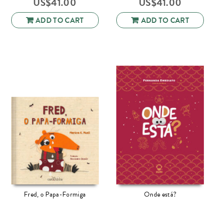
US$
41.00
US$
41.00
ADD TO CART
ADD TO CART
Fred, o Papa-Formiga
Onde está?