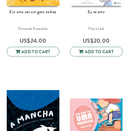
Era uma vez um gato xadrez
Eu te amo
Fernanda Emediato
Flávia Leal
US$
24.00
US$
20.00
ADD TO CART
ADD TO CART