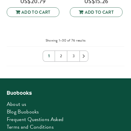
US$
20.79
US$
15.26
ADD TO CART
ADD TO CART
Sorted
Showing 1–30 of 76 results
by
latest
1
2
3
Buobooks
About us
Blog Buobooks
Frequent Questions Asked
Terms and Conditions