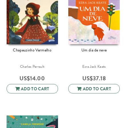
Chapeuzinho Vermelho
Um dia de neve
Charles Perrault
Ezra Jack Keats
US$
14.00
US$
37.18
ADD TO CART
ADD TO CART