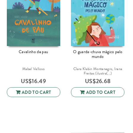
Cavalinho de pau
O guarda-chuva mágico pelo
mundo
Mabel Velloso
Clara Klabin Montenegro, Irena
Freitas (ilustra(...)
US$
16.49
US$
26.68
ADD TO CART
ADD TO CART