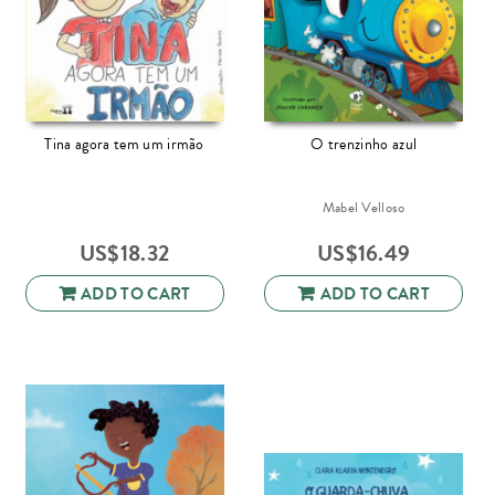
Tina agora tem um irmão
O trenzinho azul
Mabel Velloso
US$
18.32
US$
16.49
ADD TO CART
ADD TO CART