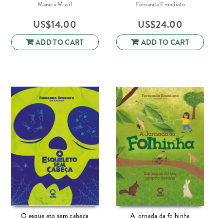
Manica Musil
Fernanda Emediato
US$
14.00
US$
24.00
ADD TO CART
ADD TO CART
O esqueleto sem cabeça
A jornada da folhinha