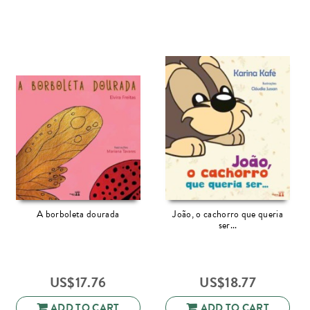
A borboleta dourada
João, o cachorro que queria
ser...
US$
17.76
US$
18.77
ADD TO CART
ADD TO CART