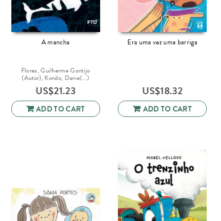
A mancha
Era uma vez uma barriga
Flores, Guilherme Gontijo
(Autor), Kondo, Danie(...)
US$
21.23
US$
18.32
ADD TO CART
ADD TO CART