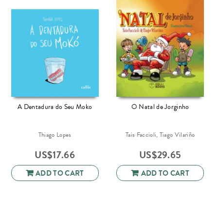
A Dentadura do Seu Moko
O Natal de Jorginho
Thiago Lopes
Tais Faccioli, Tiago Vilariño
US$
17.66
US$
29.65
ADD TO CART
ADD TO CART