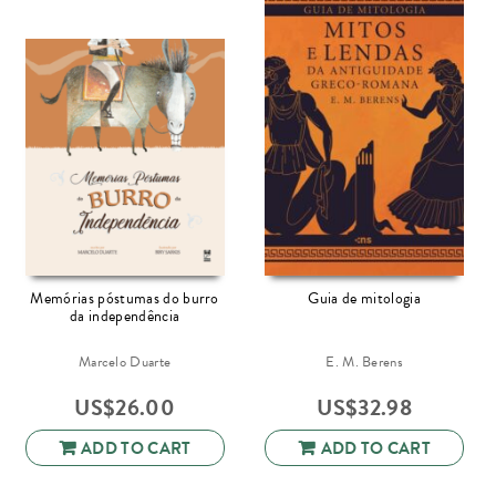
Memórias póstumas do burro
Guia de mitologia
da independência
Marcelo Duarte
E. M. Berens
US$
26.00
US$
32.98
ADD TO CART
ADD TO CART