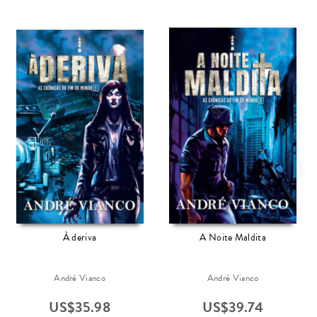
À deriva
A Noite Maldita
André Vianco
André Vianco
US$
35.98
US$
39.74