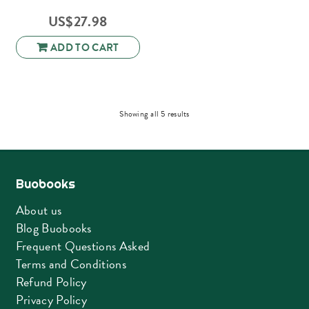
US$
27.98
ADD TO CART
Sorted
Showing all 5 results
by
latest
Buobooks
About us
Blog Buobooks
Frequent Questions Asked
Terms and Conditions
Refund Policy
Privacy Policy