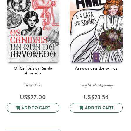
Os Canibais da Rua do
Anne e a casa dos sonhos
Arvoredo
Tailor Diniz
Lucy M. Montgomery
US$
27.00
US$
23.54
ADD TO CART
ADD TO CART