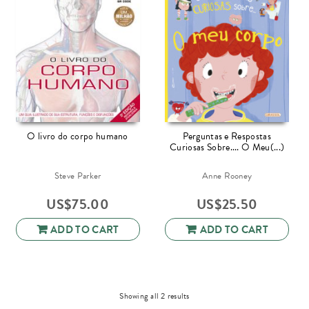
O livro do corpo humano
Perguntas e Respostas
Curiosas Sobre.... O Meu(...)
Steve Parker
Anne Rooney
US$
75.00
US$
25.50
ADD TO CART
ADD TO CART
Sorted
Showing all 2 results
by