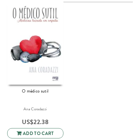
O médico sutil
Ana Coradazzi
US$
22.38
ADD TO CART