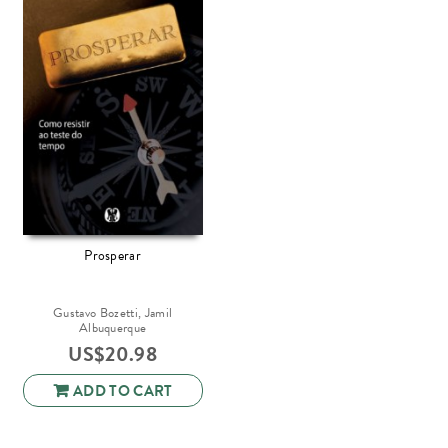
Prosperar
Gustavo Bozetti, Jamil
Albuquerque
US$
20.98
ADD TO CART