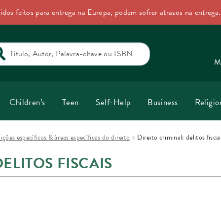
idos feitos para entrega na Europa, podem sofrer atrasos na entrega
rch
M
Children’s
Teen
Self-Help
Business
Religio
dições específicas & áreas específicas do direito
Direito criminal: delitos fiscai
DELITOS FISCAIS