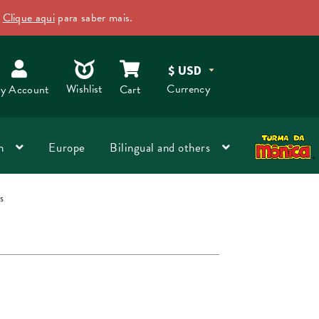
.
Clique aqui
para saber mais.
Dismiss
O
Wishlist
Currency
y Account
Cart
n
Europe
Bilingual and others
s