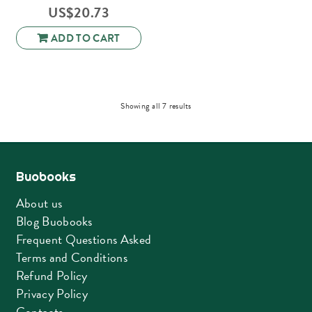
US$
20.73
ADD TO CART
Sorted
Showing all 7 results
by
latest
Buobooks
About us
Blog Buobooks
Frequent Questions Asked
Terms and Conditions
Refund Policy
Privacy Policy
Contacts