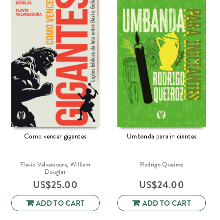
Como vencer gigantes
Umbanda para iniciantes
Flavio Valvassoura, William
Rodrigo Queiroz
Douglas
US$
25.00
US$
24.00
ADD TO CART
ADD TO CART