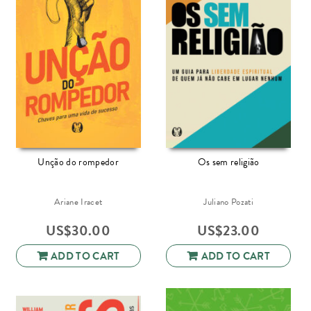
Unção do rompedor
Os sem religião
Ariane Iracet
Juliano Pozati
US$
30.00
US$
23.00
ADD TO CART
ADD TO CART