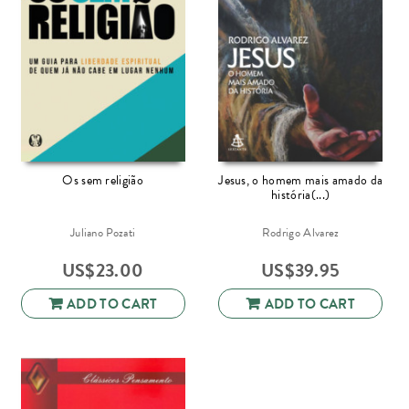
Os sem religião
Jesus, o homem mais amado da
história(...)
Juliano Pozati
Rodrigo Alvarez
US$
23.00
US$
39.95
ADD TO CART
ADD TO CART