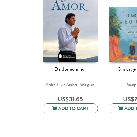
Da dor ao amor
O monge 
Padre Silvio Andrei Rodrigues
Monja
US$
31.65
US$
ADD TO CART
ADD 