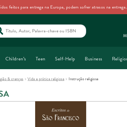
idos feitos para entrega na Europa, podem sofrer atrasos na entrega
rch
M
Children’s
Teen
Self-Help
Business
Religio
igião & crenças
Vida e prática religiosa
Instrução religiosa
SA