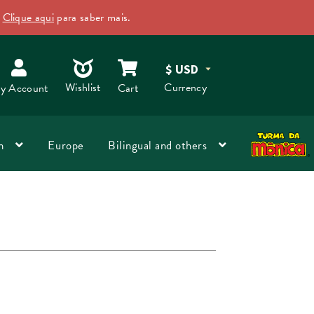
.
Clique aqui
para saber mais.
Dismiss
O
Wishlist
Currency
y Account
Cart
n
Europe
Bilingual and others