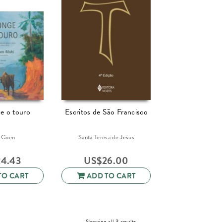
e o touro
Escritos de São Francisco
 Coen
Santa Teresa de Jesus
24.43
US$
26.00
TO CART
ADD TO CART
Sorted
Showing all 3 results