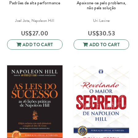
Padrões de alta performance
Apaixone-se pelo problema,
não pela solução
Joel Jota, Napoleon Hill
Uri Levine
US$
27.00
US$
30.53
ADD TO CART
ADD TO CART