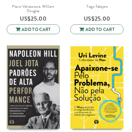
Flavio Valvassoura, William
Tiago Tabajara
Douglas
US$
25.00
US$
25.00
ADD TO CART
ADD TO CART