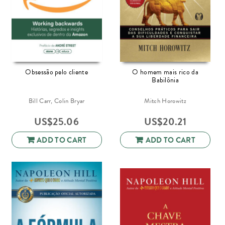
Obsessão pelo cliente
O homem mais rico da
Babilônia
Bill Carr, Colin Bryar
Mitch Horowitz
US$
25.06
US$
20.21
ADD TO CART
ADD TO CART