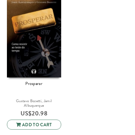
Prosperar
Gustavo Bozetti, Jamil
Albuquerque
US$
20.98
ADD TO CART