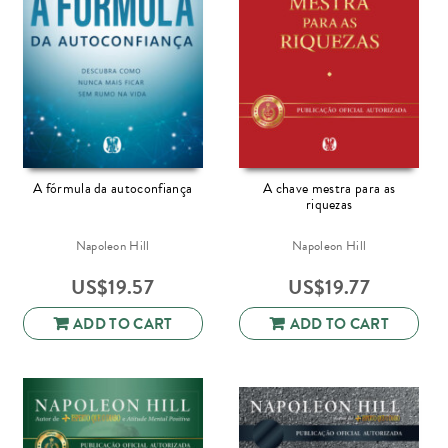
A fórmula da autoconfiança
A chave mestra para as
riquezas
Napoleon Hill
Napoleon Hill
US$
19.57
US$
19.77
ADD TO CART
ADD TO CART