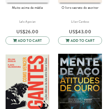
Muito acima da média
O livro secreto do escritor
Lelo Apovian
Lilian Cardoso
US$
26.00
US$
43.00
ADD TO CART
ADD TO CART