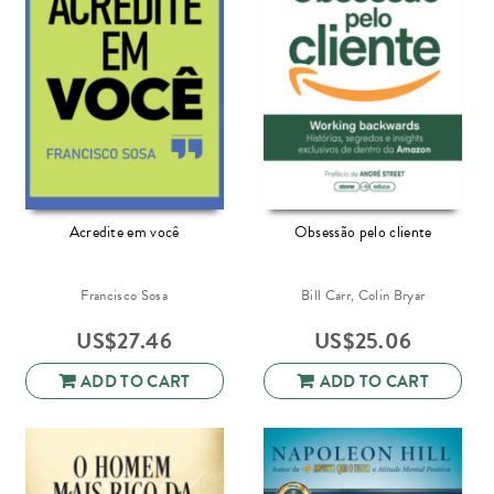
Acredite em você
Obsessão pelo cliente
Francisco Sosa
Bill Carr, Colin Bryar
US$
27.46
US$
25.06
ADD TO CART
ADD TO CART