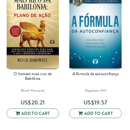
O homem mais rico da
A fórmula da autoconfiança
Babilônia
Mitch Horowitz
Napoleon Hill
US$
20.21
US$
19.57
ADD TO CART
ADD TO CART