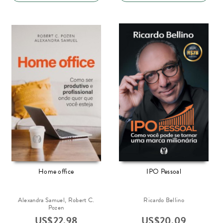
Home office
IPO Pessoal
Alexandra Samuel, Robert C.
Ricardo Bellino
Pozen
US$
22.98
US$
20.09