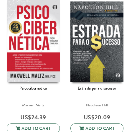
Psicocibernética
Estrada para o sucesso
Maxwell Maltz
Napoleon Hill
US$
24.39
US$
20.09
ADD TO CART
ADD TO CART