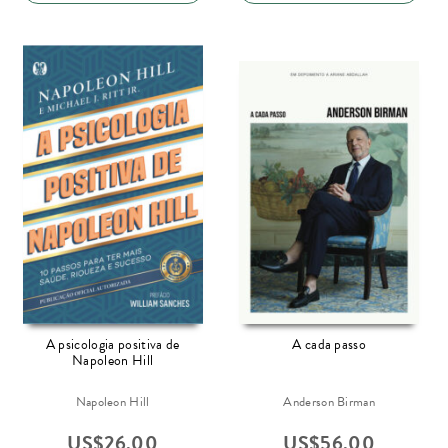
A psicologia positiva de
A cada passo
Napoleon Hill
Napoleon Hill
Anderson Birman
US$
26.00
US$
56.00