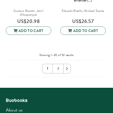
entender(...)
Gustavo Bozetti, Jamil
Eduardo Bitello, Michael Soares
Albuquerque
US$
20.98
US$
26.57
ADD TO CART
ADD TO CART
Sorted
Showing 1–30 of 32 results
by
latest
1
2
Buobooks
About us