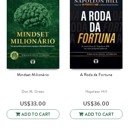
Mindset Milionário
A Roda da Fortuna
Don M. Green
Napoleon Hill
US$
33.00
US$
36.00
ADD TO CART
ADD TO CART