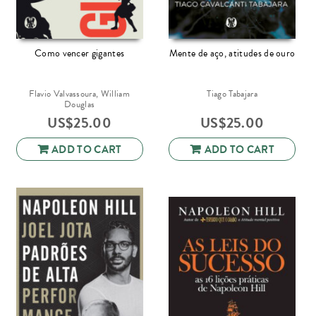
Como vencer gigantes
Mente de aço, atitudes de ouro
Flavio Valvassoura, William
Tiago Tabajara
Douglas
US$
25.00
US$
25.00
ADD TO CART
ADD TO CART