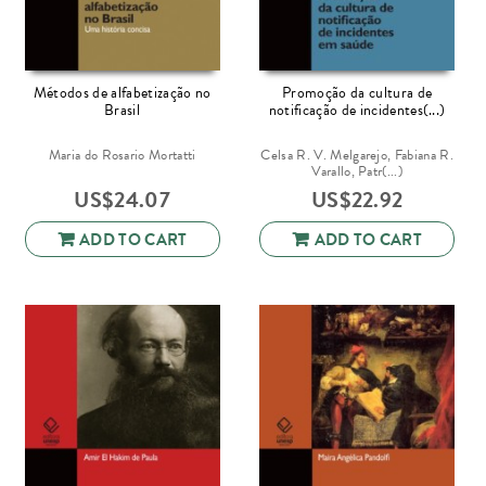
Métodos de alfabetização no
Promoção da cultura de
Brasil
notificação de incidentes(...)
Maria do Rosario Mortatti
Celsa R. V. Melgarejo, Fabiana R.
Varallo, Patr(...)
US$
24.07
US$
22.92
ADD TO CART
ADD TO CART