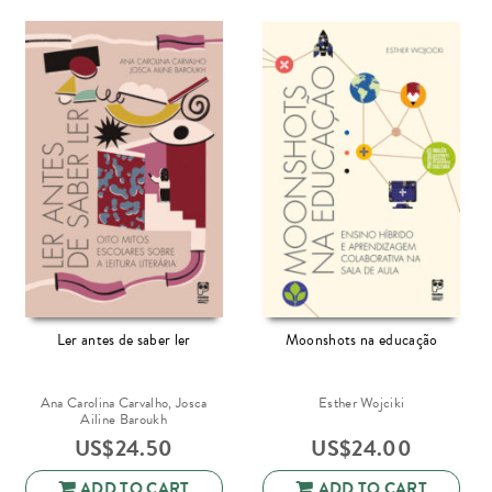
Ler antes de saber ler
Moonshots na educação
Ana Carolina Carvalho, Josca
Esther Wojciki
Ailine Baroukh
US$
24.50
US$
24.00
ADD TO CART
ADD TO CART