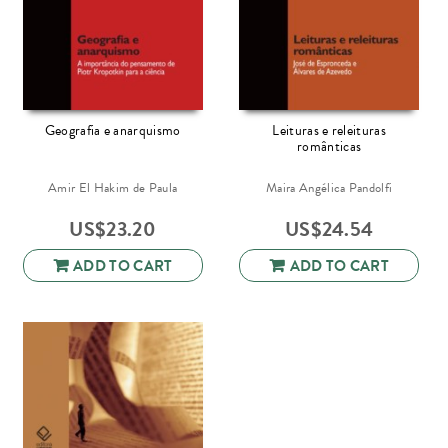
Geografia e anarquismo
Leituras e releituras
românticas
Amir El Hakim de Paula
Maira Angélica Pandolfi
US$
23.20
US$
24.54
ADD TO CART
ADD TO CART