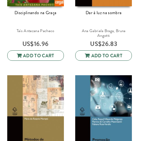
Disciplinando na Graça
Dar à luz na sombra
Taís Antezana Pacheco
Ana Gabriela Braga, Bruna
Angotti
US$
16.96
US$
26.83
ADD TO CART
ADD TO CART