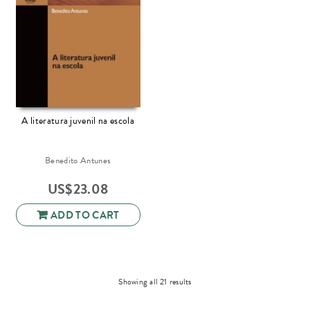
A literatura juvenil na escola
Benedito Antunes
US$
23.08
ADD TO CART
Sorted
Showing all 21 results
by
latest