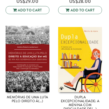
US$
29.00
US$
28.00
ADD TO CART
ADD TO CART
MEMÓRIAS DE UMA LUTA
DUPLA
PELO DIREITO À(...)
EXCEPCIONALIDADE: A
MENINA COM
DIFICULDADE DE(...)