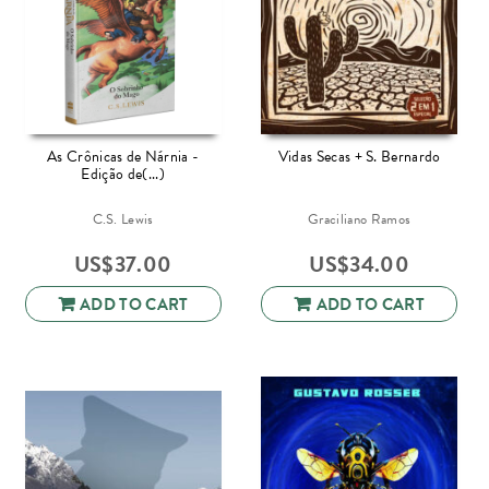
As Crônicas de Nárnia -
Vidas Secas + S. Bernardo
Edição de(...)
C.S. Lewis
Graciliano Ramos
US$
37.00
US$
34.00
ADD TO CART
ADD TO CART