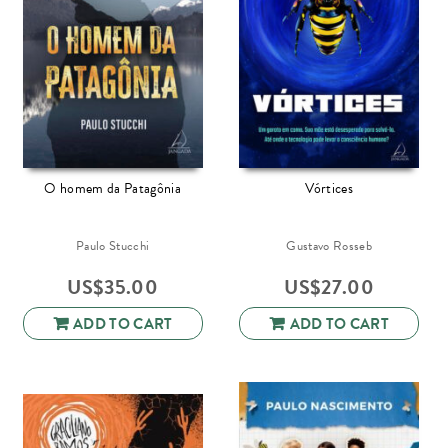
O homem da Patagônia
Vórtices
Paulo Stucchi
Gustavo Rosseb
US$
35.00
US$
27.00
ADD TO CART
ADD TO CART