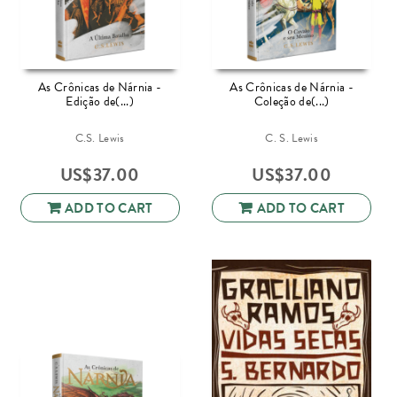
As Crônicas de Nárnia -
As Crônicas de Nárnia -
Edição de(...)
Coleção de(...)
C.S. Lewis
C. S. Lewis
US$
37.00
US$
37.00
ADD TO CART
ADD TO CART