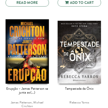
READ MORE
ADD TO CART
Erupção – James Patterson se
Tempestade de Ônix
junta ao(...)
James Patterson, Michael
Rebecca Yarros
Crichton