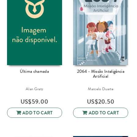
Última chamada
2064 - Missão Inteligência
Artificial
Alan Gratz
Marcelo Duarte
US$
59.00
US$
20.50
ADD TO CART
ADD TO CART