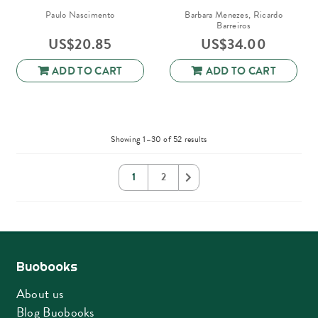
Paulo Nascimento
Barbara Menezes, Ricardo
Barreiros
US$
20.85
US$
34.00
ADD TO CART
ADD TO CART
Sorted
Showing 1–30 of 52 results
by
latest
1
2
Buobooks
About us
Blog Buobooks