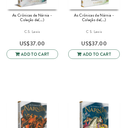
As Crônicas de Nárnia -
As Crônicas de Nárnia -
Coleção de(...)
Coleção de(...)
C.S. Lewis
C S. Lewis
US$
37.00
US$
37.00
ADD TO CART
ADD TO CART