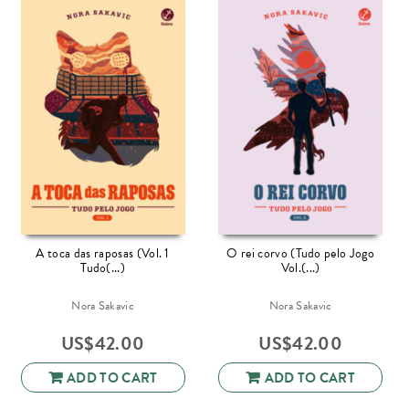
A toca das raposas (Vol. 1
O rei corvo (Tudo pelo Jogo
Tudo(...)
Vol.(...)
Nora Sakavic
Nora Sakavic
US$
42.00
US$
42.00
ADD TO CART
ADD TO CART