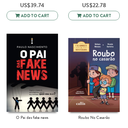
US$
39.74
US$
22.78
ADD TO CART
ADD TO CART
O Pai das fake news
Roubo No Casarão