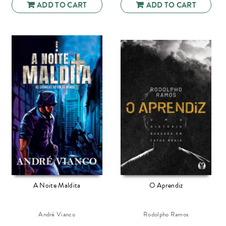
ADD TO CART
ADD TO CART
A Noite Maldita
O Aprendiz
André Vianco
Rodolpho Ramos