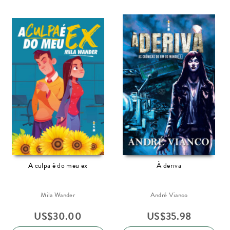
A culpa é do meu ex
À deriva
Mila Wander
André Vianco
US$
30.00
US$
35.98