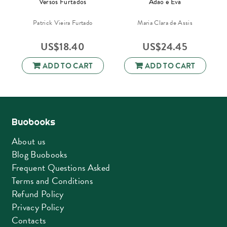
e
Versos Furtados
Adão e Eva
Patrick Vieira Furtado
Maria Clara de Assis
US$
18.40
US$
24.45
ADD TO CART
ADD TO CART
Buobooks
About us
Blog Buobooks
Frequent Questions Asked
Terms and Conditions
Refund Policy
Privacy Policy
Contacts