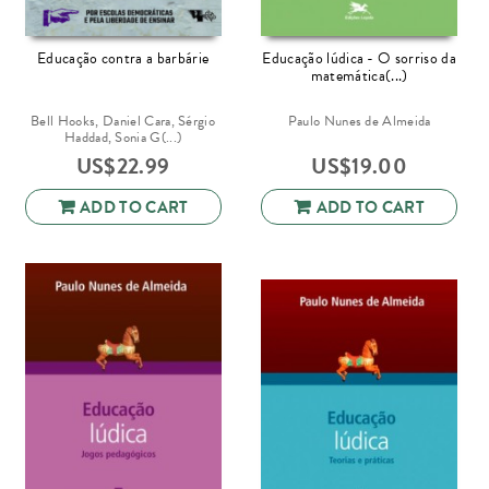
Educação contra a barbárie
Educação lúdica - O sorriso da
matemática(...)
Bell Hooks, Daniel Cara, Sérgio
Paulo Nunes de Almeida
Haddad, Sonia G(...)
US$
22.99
US$
19.00
ADD TO CART
ADD TO CART