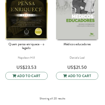
Quem pensa enriquece - o
Médicos educadores
legado
Napoleon Hill
Daniela Leal
US$
23.53
US$
21.50
ADD TO CART
ADD TO CART
Sorted
Showing all 20 results
by