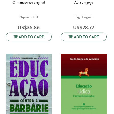
O manuscrito original
Aula em jogo
Napoleon Hill
Tiago Eugenio
US$
35.86
US$
28.77
ADD TO CART
ADD TO CART