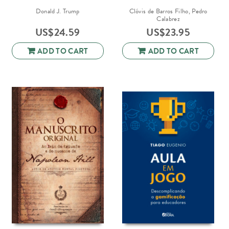
Donald J. Trump
Clóvis de Barros Filho, Pedro
Calabrez
US$
24.59
US$
23.95
ADD TO CART
ADD TO CART