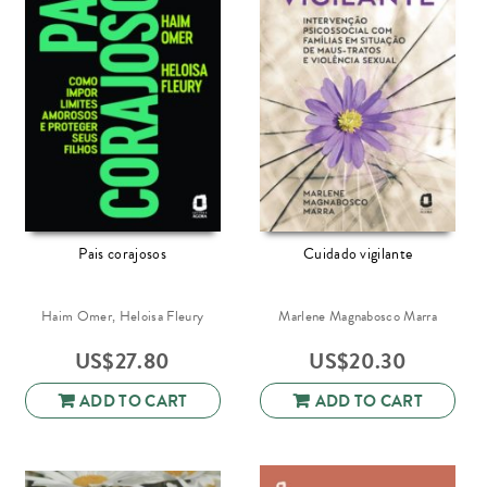
Pais corajosos
Cuidado vigilante
Haim Omer, Heloisa Fleury
Marlene Magnabosco Marra
US$
27.80
US$
20.30
ADD TO CART
ADD TO CART