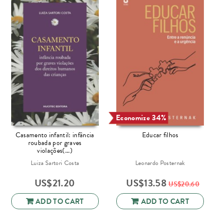
Economize 34%
Casamento infantil: infância
Educar filhos
roubada por graves
violações(...)
Luiza Sartori Costa
Leonardo Posternak
US$
21.20
US$
13.58
US$
20.60
ADD TO CART
ADD TO CART