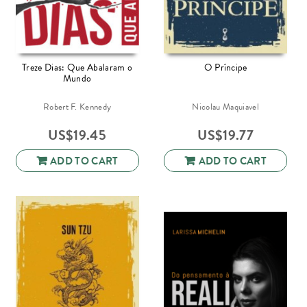
Treze Dias: Que Abalaram o
O Príncipe
Mundo
Robert F. Kennedy
Nicolau Maquiavel
US$
19.45
US$
19.77
ADD TO CART
ADD TO CART