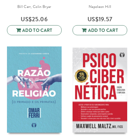
Bill Carr, Colin Bryar
Napoleon Hill
US$
25.06
US$
19.57
ADD TO CART
ADD TO CART