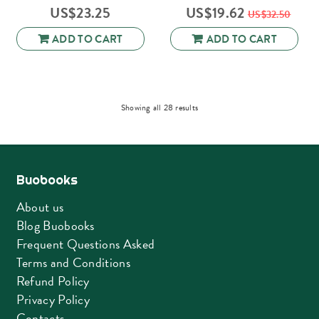
US$
23.25
US$
19.62
US$
32.50
ADD TO CART
ADD TO CART
Sorted
Showing all 28 results
by
latest
Buobooks
About us
Blog Buobooks
Frequent Questions Asked
Terms and Conditions
Refund Policy
Privacy Policy
Contacts