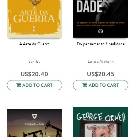
A Arte da Guerra
Do pensamento à realidade
Sun Tzu
Larissa Michelin
US$
20.40
US$
20.45
ADD TO CART
ADD TO CART