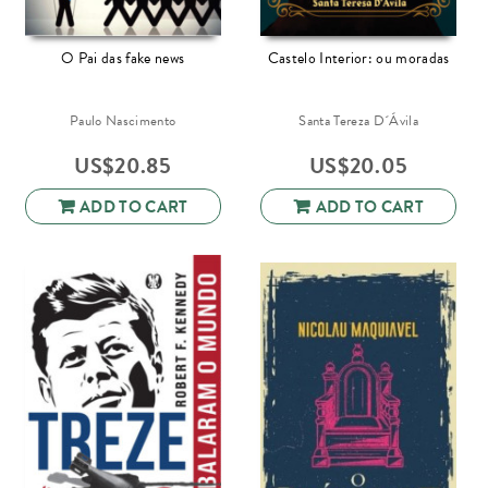
O Pai das fake news
Castelo Interior: ou moradas
Paulo Nascimento
Santa Tereza D´Ávila
US$
20.85
US$
20.05
ADD TO CART
ADD TO CART