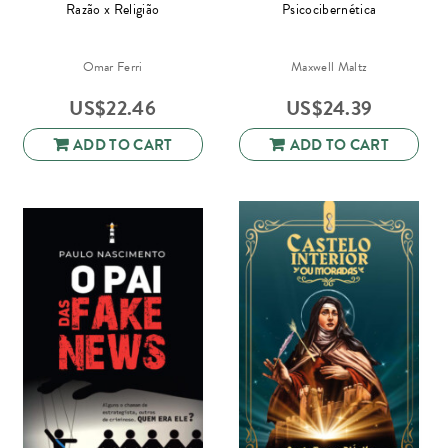
Razão x Religião
Psicocibernética
Omar Ferri
Maxwell Maltz
US$
22.46
US$
24.39
ADD TO CART
ADD TO CART