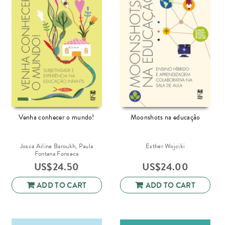
Venha conhecer o mundo!
Moonshots na educação
Josca Ailine Baroukh, Paula
Esther Wojciki
Fontana Fonseca
US$
24.50
US$
24.00
ADD TO CART
ADD TO CART