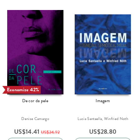
Economize 42%
De cor da pele
Imagem
Denise Camargo
Lucia Santaella, Winfried Noth
US$
14.41
US$
28.80
US$
24.92