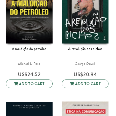
A maldição do petróleo
A revolução dos bichos
Michael L. Ross
George Orwell
US$
24.52
US$
20.94
ADD TO CART
ADD TO CART