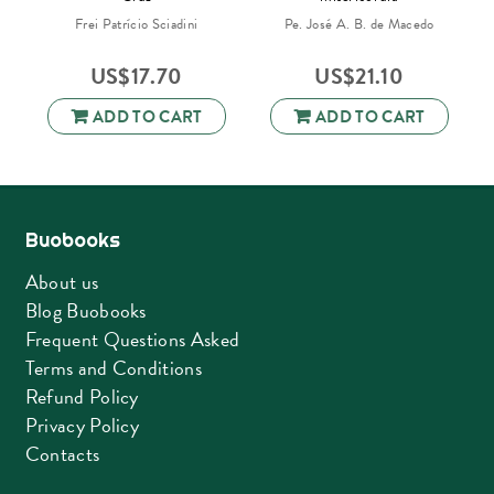
Frei Patrício Sciadini
Pe. José A. B. de Macedo
US$
17.70
US$
21.10
ADD TO CART
ADD TO CART
Buobooks
About us
Blog Buobooks
Frequent Questions Asked
Terms and Conditions
Refund Policy
Privacy Policy
Contacts