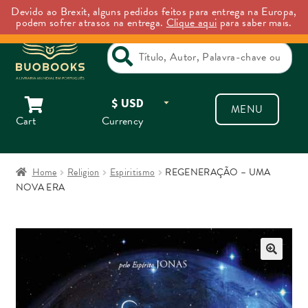
Devido ao Brexit, alguns pedidos feitos para entrega na Europa,
Backorder Notice: Backordered items may take longer than expected to ship.
podem sofrer atrasos na entrega.
Clique aqui
para saber mais.
Dismiss
Search
for:
Skip
Skip
MENU
to
to
Cart
Currency
navigation
content
Home
Religion
Espiritismo
REGENERAÇÃO – UMA
NOVA ERA