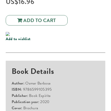
US$
16.96
ADD TO CART
Add to wishlist
Book Details
Author:
Osmar Barbosa
ISBN:
9786599105395
Publisher:
Book Espírita
Publication year:
2020
Cover:
Brochura