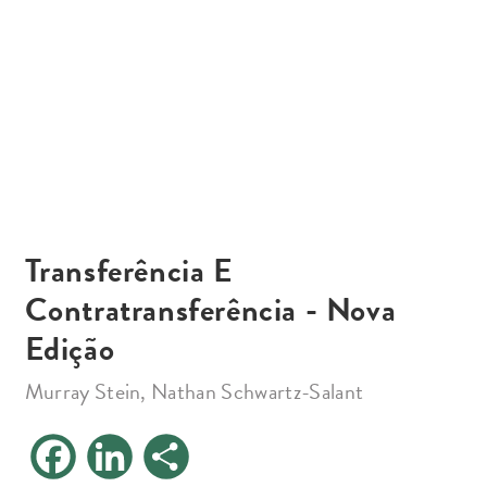
Transferência E
Contratransferência - Nova
Edição
Murray Stein, Nathan Schwartz-Salant
F
L
S
a
i
h
c
n
a