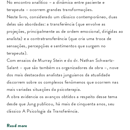
e
k
r
No encontro analítico – a dinâmica entre paciente e
b
e
e
terapeuta – ocorrem grandes transformações.
o
d
o
I
Neste livro, considerado um clássico contemporâneo, duas
k
n
delas são abordadas: a transferência (que envolve as
projeções, principalmente as de ordem emocional, dirigidas ao
analista) e a contratransferência (que cria uma troca de
sensações, percepções e sentimentos que surgem no
terapeuta).
Com ensaios de Murray Stein e do dr. Nathan Schwartz-
Salant – que são também os organizadores da obra –, nove
dos mais destacados analistas junguianos da atualidade
discorrem sobre os complexos fenômenos que ocorrem nas
mais variadas situações da psicoterapia.
A obra evidencia os avanços obtidos a respeito desse tema
desde que Jung publicou, há mais de cinquenta anos, seu
clássico A Psicologia da Transferência.
Read more