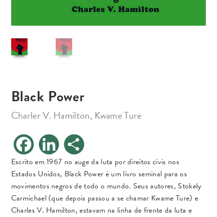
Black Power
Charler V. Hamilton, Kwame Ture
F
L
S
a
i
h
c
n
a
e
k
r
Escrito em 1967 no auge da luta por direitos civis nos
b
e
e
Estados Unidos, Black Power é um livro seminal para os
o
d
o
I
movimentos negros de todo o mundo. Seus autores, Stokely
k
n
Carmichael (que depois passou a se chamar Kwame Ture) e
Charles V. Hamilton, estavam na linha de frente da luta e