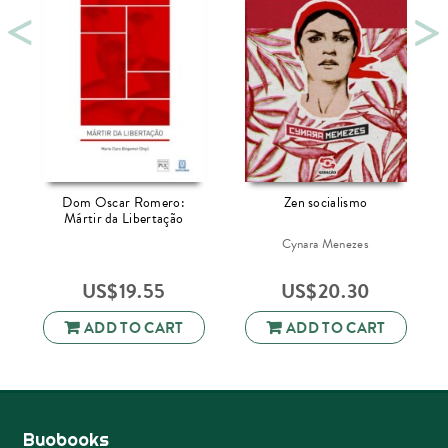
Dom Oscar Romero:
Zen socialismo
Mártir da Libertação
Cynara Menezes
US$
19.55
US$
20.30
ADD TO CART
ADD TO CART
Buobooks