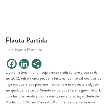
Flauta Partida
José Maria Ramada
F
L
S
a
i
h
c
n
a
e
k
r
É uma história infantil, cuja primeira edição teve a sua saída
b
e
e
em 2012, retrata uma pequena história, bem atual nos dias de
o
d
o
I
hoje em que o que para nós não serve e não presta a alguém
k
n
em qualquer parte do Mundo ainda pode fazer alguém feliz. É
uma história verídica, duma criança na altura, hoje Chefe de
Núcleo do CNE em Vieira do Minho e presidente de uma