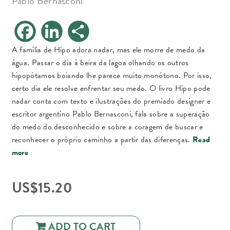
Pablo Bernasconi
F
L
S
a
i
h
c
n
a
e
k
r
A família de Hipo adora nadar, mas ele morre de medo da
b
e
e
água. Passar o dia à beira da lagoa olhando os outros
o
d
o
I
hipopótamos boiando lhe parece muito monótono. Por isso,
k
n
certo dia ele resolve enfrentar seu medo. O livro Hipo pode
nadar conta com texto e ilustrações do premiado designer e
escritor argentino Pablo Bernasconi, fala sobre a superação
do medo do desconhecido e sobre a coragem de buscar e
reconhecer o próprio caminho a partir das diferenças.
Read
more
US$
15.20
ADD TO CART