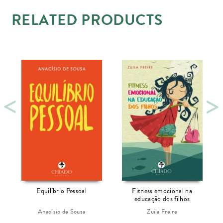
RELATED PRODUCTS
Equilíbrio Pessoal
Fitness emocional na
educação dos filhos
Anacísio de Sousa
Zuila Freire