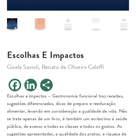
Escolhas E Impactos
Gisela Savioli, Renato de Oliveira Caleffi
F
L
S
a
i
h
c
n
a
e
k
r
Escolhas e impactos – Gastronomia funcional traz receitas,
b
e
e
sugestões diferenciadas, dicas de preparo e reeducação
o
d
o
I
alimentar, levando em consideração a qualidade de vida. Não
k
n
se trata apenas de um livro, é também um acréscimo à saúde
pública, de acesso a todas as classes e todos os gostos. As
sugestões apresentadas, a qualidade dos pratos, a riqueza de