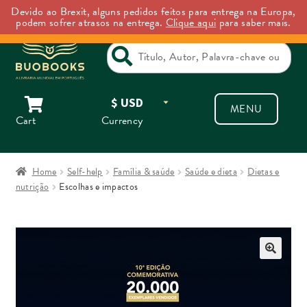
Devido ao Brexit, alguns pedidos feitos para entrega na Europa,
Backorder Notice: Backordered items may take longer than expected to ship.
podem sofrer atrasos na entrega.
Clique aqui
para saber mais.
Dismiss
Search
for:
Skip
Skip
MENU
to
to
Cart
Currency
navigation
content
Home
Self-help
Família & saúde
Saúde e dieta
Dietas e
nutrição
Escolhas e impactos