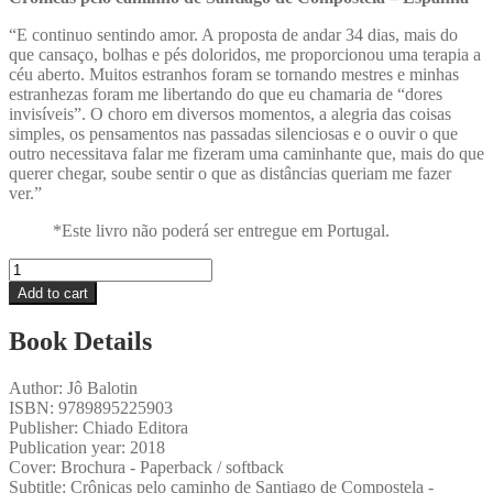
“E continuo sentindo amor. A proposta de andar 34 dias, mais do
que cansaço, bolhas e pés doloridos, me proporcionou uma terapia a
céu aberto. Muitos estranhos foram se tornando mestres e minhas
estranhezas foram me libertando do que eu chamaria de “dores
invisíveis”. O choro em diversos momentos, a alegria das coisas
simples, os pensamentos nas passadas silenciosas e o ouvir o que
outro necessitava falar me fizeram uma caminhante que, mais do que
querer chegar, soube sentir o que as distâncias queriam me fazer
ver.”
*Este livro não poderá ser entregue em Portugal.
Um
Quati
Add to cart
Caminhando
Por
Book Details
Aqui!
quantity
Author:
Jô Balotin
ISBN:
9789895225903
Publisher:
Chiado Editora
Publication year:
2018
Cover:
Brochura - Paperback / softback
Subtitle:
Crônicas pelo caminho de Santiago de Compostela -