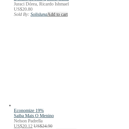
Juraci Dórea, Ricardo Ishmael
US$
20.80
Sold By:
Solisluna
Add to cart
Economize 19%
Saiba Mais
O Menino
Nelson Padrella
US$
20.12
US$
24.90