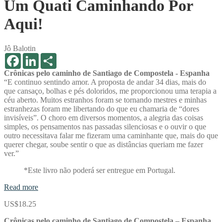
Um Quati Caminhando Por
Aqui!
Jô Balotin
Facebook
LinkedIn
Share
Crônicas pelo caminho de Santiago de Compostela - Espanha
“E continuo sentindo amor. A proposta de andar 34 dias, mais do
que cansaço, bolhas e pés doloridos, me proporcionou uma terapia a
céu aberto. Muitos estranhos foram se tornando mestres e minhas
estranhezas foram me libertando do que eu chamaria de “dores
invisíveis”. O choro em diversos momentos, a alegria das coisas
simples, os pensamentos nas passadas silenciosas e o ouvir o que
outro necessitava falar me fizeram uma caminhante que, mais do que
querer chegar, soube sentir o que as distâncias queriam me fazer
ver.”
*Este livro não poderá ser entregue em Portugal.
Read more
US$
18.25
Crônicas pelo caminho de Santiago de Compostela – Espanha