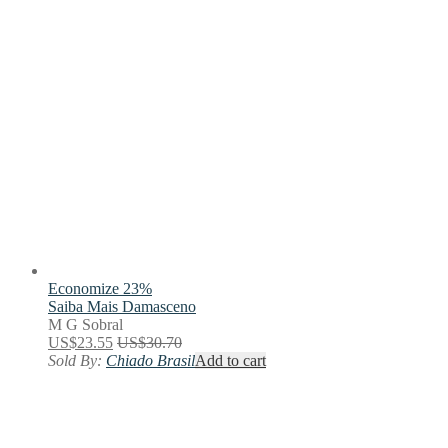
Economize 23%
Saiba Mais
Damasceno
M G Sobral
US$
23.55
US$
30.70
Sold By:
Chiado Brasil
Add to cart