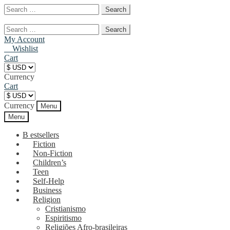
Search
for:
Skip
Skip
to
to
Search
navigation
content
for:
My Account
O
Wishlist
Cart
Currency
Cart
Currency
Menu
Menu
B estsellers
Fiction
Non-Fiction
Children’s
Teen
Self-Help
Business
Religion
Cristianismo
Espiritismo
Religiões Afro-brasileiras