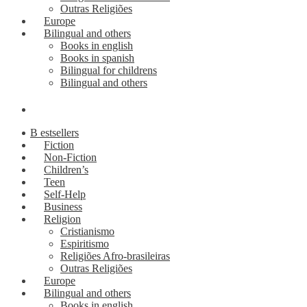
Outras Religiões
Europe
Bilingual and others
Books in english
Books in spanish
Bilingual for childrens
Bilingual and others
B estsellers
Fiction
Non-Fiction
Children’s
Teen
Self-Help
Business
Religion
Cristianismo
Espiritismo
Religiões Afro-brasileiras
Outras Religiões
Europe
Bilingual and others
Books in english