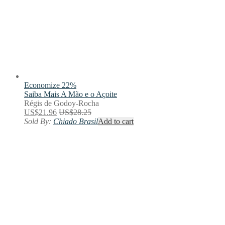
Economize 22%
Saiba Mais
A Mão e o Açoite
Régis de Godoy-Rocha
US$
21.96
US$
28.25
Sold By:
Chiado Brasil
Add to cart