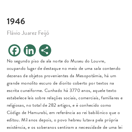
1946
Flávio Juarez Feijó
F
L
S
a
i
h
c
n
a
e
k
r
No segundo piso da ala norte do Museu do Louvre,
b
e
e
ocupando lugar de destaque no meio de uma sala contendo
o
d
o
I
dezenas de objetos provenientes da Mesopotâmia, há um
k
n
grande monolito escuro de diorito coberto por textos na
escrita cuneiforme. Cunhado há 3770 anos, aquele texto
estabelece leis sobre relações sociais, comerciais, familiares e
religiosas, no total de 282 artigos, e é conhecido como
Código de Hamurabi, em referência ao rei babilônico que o
editou. Mil anos depois, o povo hebreu lutava pela própria
existência, e os soberanos sentiram a necessidade de uma lei