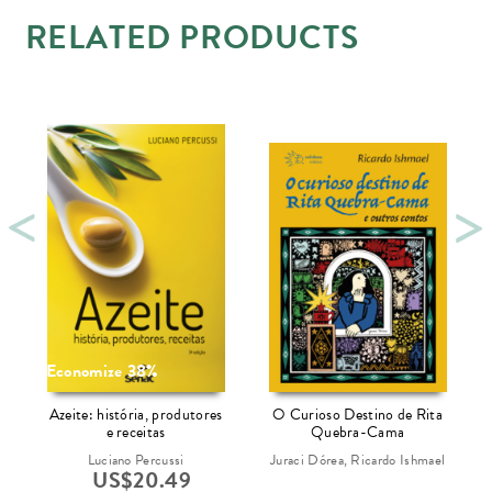
RELATED PRODUCTS
Economize 38%
Azeite: história, produtores
O Curioso Destino de Rita
e receitas
Quebra-Cama
Luciano Percussi
Juraci Dórea, Ricardo Ishmael
US$
20.49