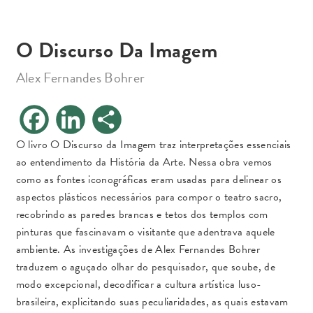
O Discurso Da Imagem
Alex Fernandes Bohrer
F
L
S
a
i
h
c
n
a
e
k
r
O livro O Discurso da Imagem traz interpretações essenciais
b
e
e
ao entendimento da História da Arte. Nessa obra vemos
o
d
o
I
como as fontes iconográficas eram usadas para delinear os
k
n
aspectos plásticos necessários para compor o teatro sacro,
recobrindo as paredes brancas e tetos dos templos com
pinturas que fascinavam o visitante que adentrava aquele
ambiente. As investigações de Alex Fernandes Bohrer
traduzem o aguçado olhar do pesquisador, que soube, de
modo excepcional, decodificar a cultura artística luso-
brasileira, explicitando suas peculiaridades, as quais estavam