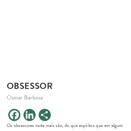
OBSESSOR
Osmar Barbosa
F
L
S
a
i
h
c
n
a
e
k
r
Os obsessores nada mais são, do que espíritos que em algum
b
e
e