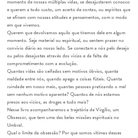
momento de nossas múltiplas vidas, se desajustaram conosco
o
d
o
I
e querem a todo custo, um acerto de contas, ou espíritos que
k
n
se afinam com nossas atitudes e pensamentos, com o modo
em que vivemos.
Querem que devolvamos aquilo que tiramos dele em algum
momento. Seja material ou espiritual, ou sentem prazer no
convívio diário ao nosso lado. Se conectam a nós pelo desejo
ou pelos desajustes através dos vícios e da falta de
comprometimento com a evolução.
Quantas vidas são ceifadas sem motivos óbvios, quanta
maldade entre nós, quando apego a coisas fúteis. Quanta
ruindade em nosso meio, quantas pessoas praticando o mal
sem nenhum motivo aparente? Quantos de nós estamos
presos aos vícios, as drogas e tudo mais?
Nesse livro acompanharemos a trajetória de Virgílio, um
Obsessor, que tem uma das belas missões espirituais no
Umbral.
Qual o limite da obsessão? Por que somos vítimas desses