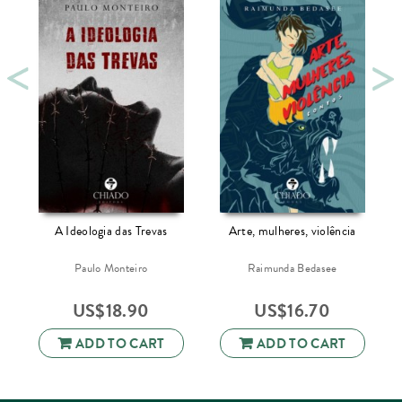
A Ideologia das Trevas
Arte, mulheres, violência
l
Paulo Monteiro
Raimunda Bedasee
US$
18.90
US$
16.70
ADD TO CART
ADD TO CART